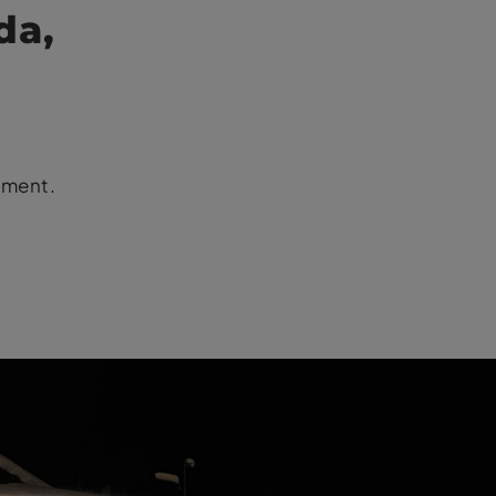
da,
pment.