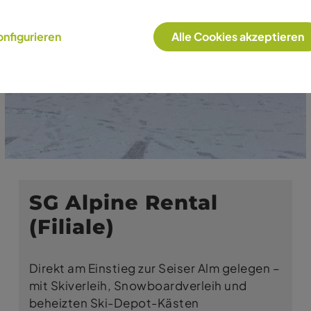
nfigurieren
Alle Cookies akzeptieren
SG Alpine Rental
(Filiale)
Direkt am Einstieg zur Seiser Alm gelegen –
mit Skiverleih, Snowboardverleih und
beheizten Ski-Depot-Kästen