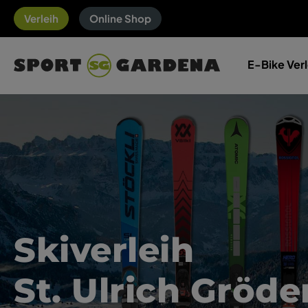
Verleih
Online Shop
E-Bike Verl
Skiverleih
St. Ulrich Gröde