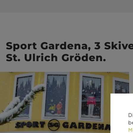
Sport Gardena, 3 Skiver
St. Ulrich Gröden.
D
b
M