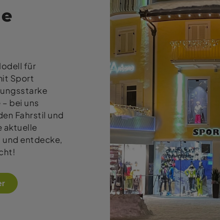
le
odell für
it Sport
stungsstarke
 – bei uns
en Fahrstil und
e aktuelle
 und entdecke,
cht!
er