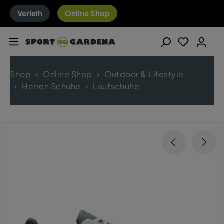
Verleih
Online Shop
Shop
Online Shop
Outdoor & Lifestyle
Herren Schuhe
Laufschuhe