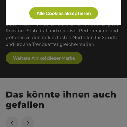
Schweizer Marke kombiniert ultraleichte
Materialien, präzise Konstruktionen und ein
Alle Cookies akzeptieren
cleanes, modernes Design. Ob Running, Wandern
oder Alltag – On Schuhe bieten eine Mischung aus
Komfort, Stabilität und reaktiver Performance und
gehören zu den beliebtesten Modellen für Sportler
und urbane Trendsetter gleichermaßen.
Weitere Artikel dieser Marke
Das könnte ihnen auch
gefallen