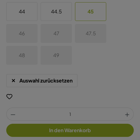
44
44.5
45
46
47
47.5
48
49
Auswahl zurücksetzen
In den Warenkorb