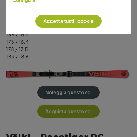
stabili ad alta velocità, il Racetiger GS è pensato
per chi desidera un’esperienza orientata alle gare
con massima precisione e controllo.
Accetta tutti i cookie
Lunghezze / Raggio
168 / 15,4
173 / 16,4
178 / 17,5
183 / 18,6
Noleggia questo sci
Acquista questo sci
Völkl – Racetiger RC