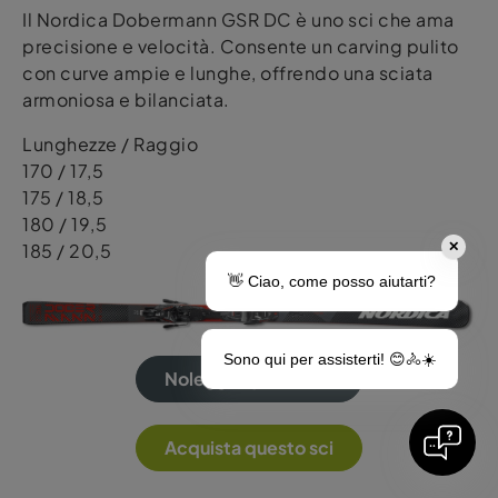
Il Nordica Dobermann GSR DC è uno sci che ama
precisione e velocità. Consente un carving pulito
con curve ampie e lunghe, offrendo una sciata
armoniosa e bilanciata.
Lunghezze / Raggio
170 / 17,5
175 / 18,5
180 / 19,5
185 / 20,5
✕
👋 Ciao, come posso aiutarti?
Sono qui per assisterti! 😊🚴☀️
Noleggia questo sci
Acquista questo sci