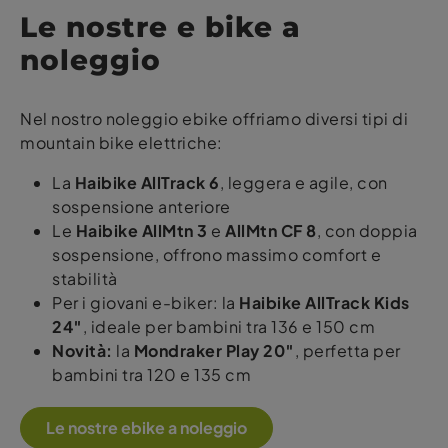
Le nostre e bike a
noleggio
Nel nostro noleggio ebike offriamo diversi tipi di
mountain bike elettriche:
La
Haibike AllTrack 6
, leggera e agile, con
sospensione anteriore
Le
Haibike AllMtn 3
e
AllMtn CF 8
, con doppia
sospensione, offrono massimo comfort e
stabilità
Per i giovani e-biker: la
Haibike AllTrack Kids
24″
, ideale per bambini tra 136 e 150 cm
Novità:
la
Mondraker Play 20″
, perfetta per
bambini tra 120 e 135 cm
Le nostre ebike a noleggio