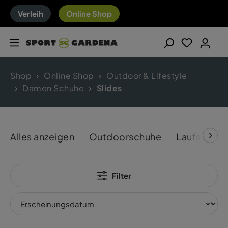
Verleih
Online Shop
Shop
Online Shop
Outdoor & Lifestyle
Damen Schuhe
Slides
Alles anzeigen
Outdoorschuhe
Laufschuh
Filter