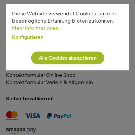
Diese Website verwendet Cookies, um eine
Kontakt
bestmögliche Erfahrung bieten zu können.
Sport Gardena
Mehr Informationen ...
Rezia Str. 110
Konfigurieren
39046 St. Ulrich
+39 0471 796522 Shop & Allgemein
Alle Cookies akzeptieren
+39 349 5623405 Verleih & Bike Verkauf
Kontaktformular Online Shop
Kontaktformular Verleih & Allgemein
Sicher bezahlen mit