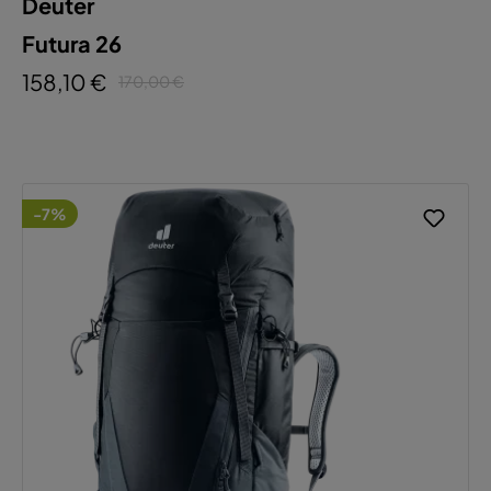
Deuter
Futura 26
158,10 €
170,00 €
-7%