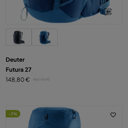
Deuter
Futura 27
148,80 €
160,00 €
-7%