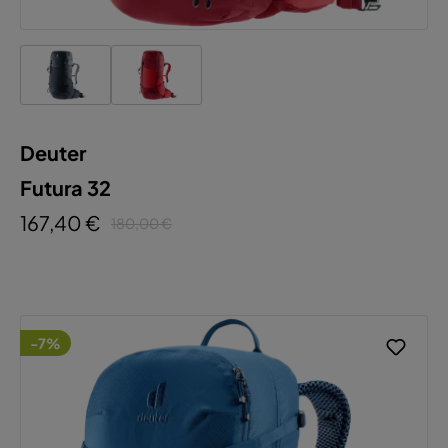
Deuter