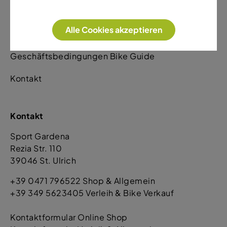
Leihbedingungen Skiverleih
Alle Cookies akzeptieren
Leihbedingungen Bike Verleih
Geschäftsbedingungen Bike Guide
Kontakt
Kontakt
Sport Gardena
Rezia Str. 110
39046 St. Ulrich
+39 0471 796522 Shop & Allgemein
+39 349 5623405 Verleih & Bike Verkauf
Kontaktformular Online Shop