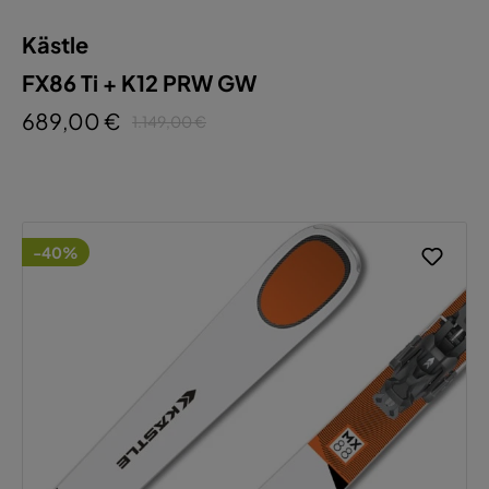
Kästle
FX86 Ti + K12 PRW GW
689,00 €
1.149,00 €
-40%