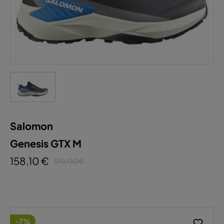
Salomon
Genesis GTX M
158,10 €
170,00 €
-7%