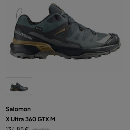
Salomon
X Ultra 360 GTX M
134,85 €
145,00 €