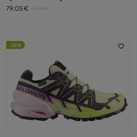
79,05 €
85,00 €
-20%