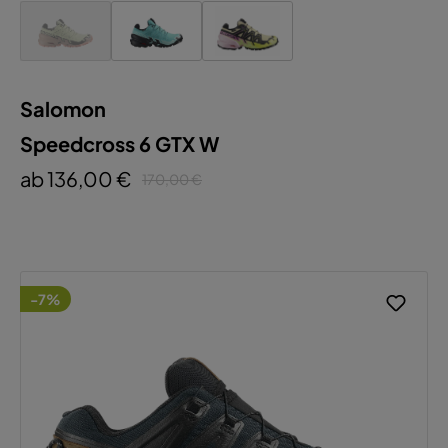
Salomon
Speedcross 6 GTX W
ab 136,00 €
170,00 €
-7%