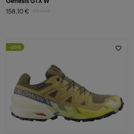
Genesis GTX W
158,10 €
170,00 €
-20%