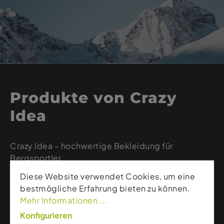
Produkte von Crazy
Idea
Crazy Idea – hochwertige Bekleidung für
Bergsportler
Crazy Idea – das steht für hohe Qualität, Innovation
Diese Website verwendet Cookies, um eine
und frisches Design für Menschen, die sich
bestmögliche Erfahrung bieten zu können.
nirgendwo lieber aufhalten als am Berg, auf der
Mehr Informationen ...
Piste oder im Tiefschnee.
Konfigurieren
Wenn es um Fast & Light-Kleidung geht, ist Crazy