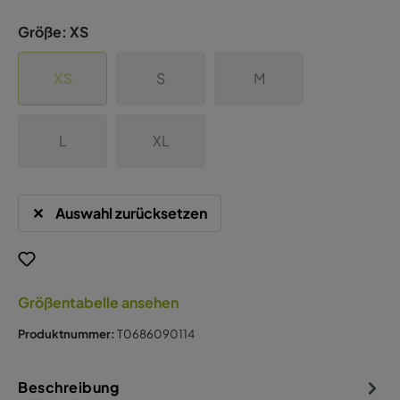
Größe:
XS
XS
S
M
L
XL
Auswahl zurücksetzen
Größentabelle ansehen
Produktnummer:
T0686090114
Beschreibung