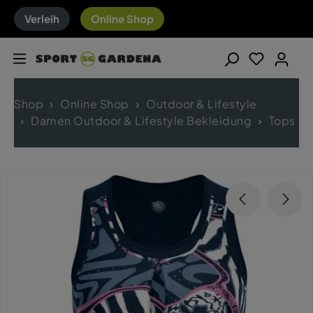
Verleih
Online Shop
Shop
Online Shop
Outdoor & Lifestyle
Damen Outdoor & Lifestyle Bekleidung
Tops