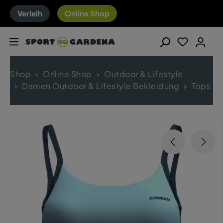
Verleih
Online Shop
Shop
Online Shop
Outdoor & Lifestyle
Damen Outdoor & Lifestyle Bekleidung
Tops