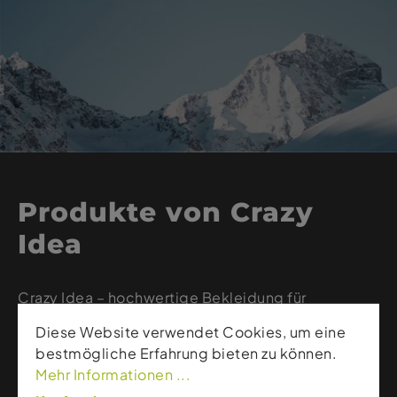
Produkte von Crazy
Idea
Crazy Idea – hochwertige Bekleidung für
Bergsportler
Diese Website verwendet Cookies, um eine
Crazy Idea – das steht für hohe Qualität, Innovation
bestmögliche Erfahrung bieten zu können.
und frisches Design für Menschen, die sich
Mehr Informationen ...
nirgendwo lieber aufhalten als am Berg, auf der