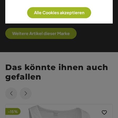
Skitouren, Trekking und Alpinismus. Mit innovativen
Technologien und alpiner Expertise bietet Millet
Alle Cookies akzeptieren
funktionelle Kleidung und Ausrüstung für
ambitionierte Bergsportler.
Weitere Artikel dieser Marke
Das könnte ihnen auch
gefallen
-15%