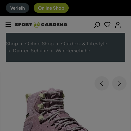
Verleih
Online Shop
Shop
Online Shop
Outdoor & Lifestyle
Damen Schuhe
Wanderschuhe