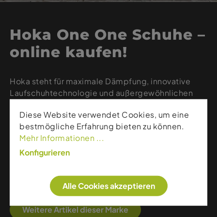
Hoka One One Schuhe –
online kaufen!
Hoka steht für maximale Dämpfung, innovative
Laufschuhtechnologie und außergewöhnlichen
Tragekomfort. Die Marke kombiniert ultraleichte
Diese Website verwendet Cookies, um eine
Materialien, stabile Konstruktionen und eine
bestmögliche Erfahrung bieten zu können.
dynamische Rocker-Form, die ein besonders
Mehr Informationen ...
effizientes Abrollen ermöglicht. Ob Trailrunning,
Straße oder Alltag – Hoka bietet zuverlässige
Konfigurieren
Performance für alle, die Komfort,
Geschwindigkeit und moderne Running-
Alle Cookies akzeptieren
Technologie suchen.
Weitere Artikel dieser Marke