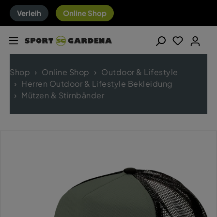
Verleih
Online Shop
Shop
Online Shop
Outdoor & Lifestyle
Herren Outdoor & Lifestyle Bekleidung
Mützen & Stirnbänder