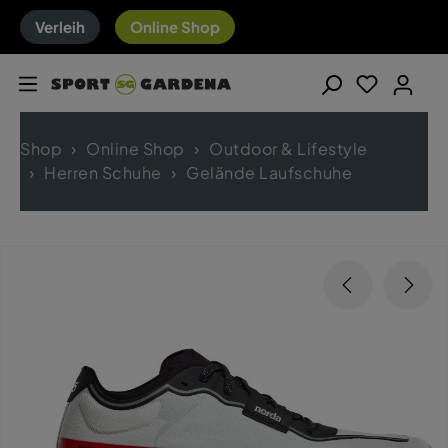
Verleih
Online Shop
Shop
Online Shop
Outdoor & Lifestyle
Herren Schuhe
Gelände Laufschuhe