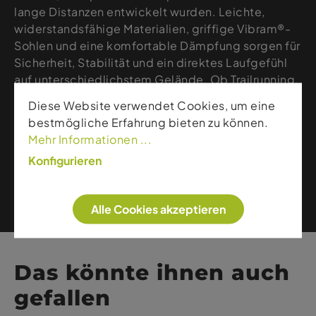
lange Distanzen entwickelt wurden. Leichte,
widerstandsfähige Materialien, griffige Vibram®-
Sohlen und eine komfortable Dämpfung sorgen für
Sicherheit, Stabilität und ein direktes Laufgefühl
auf unterschiedlichstem Gelände. Ob Trailrunning,
Hiking oder alpine Abenteuer – Norda verbindet
Diese Website verwendet Cookies, um eine
technische Performance, hohe Langlebigkeit und
bestmögliche Erfahrung bieten zu können.
modernes Design für alle, die draußen keine
Mehr Informationen ...
Kompromisse eingehen möchten.
Konfigurieren
Weitere Artikel dieser Marke
Alle Cookies akzeptieren
Das könnte ihnen auch
gefallen