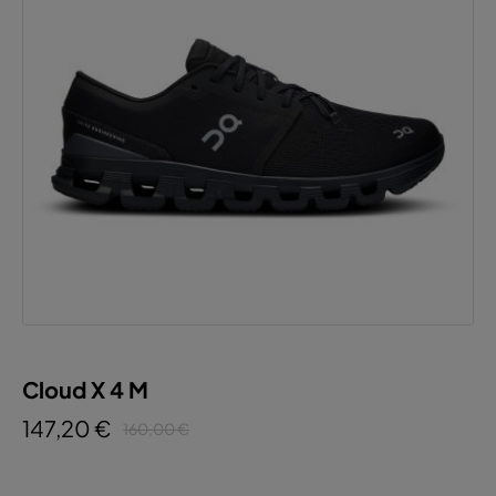
Cloud X 4 M
147,20 €
160,00 €