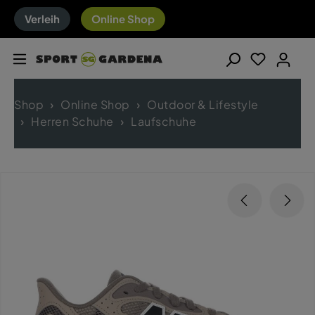
Verleih
Online Shop
Shop
Online Shop
Outdoor & Lifestyle
Herren Schuhe
Laufschuhe