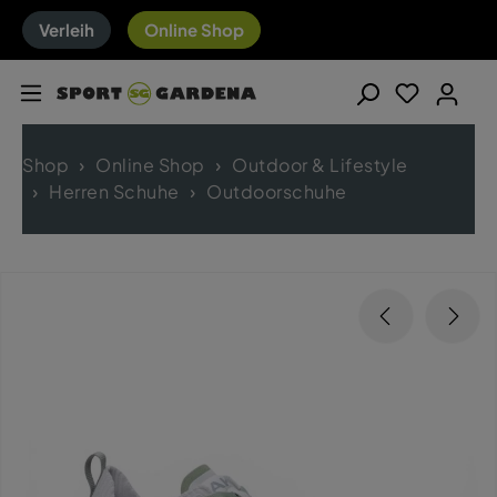
Verleih
Online Shop
Shop
Online Shop
Outdoor & Lifestyle
Herren Schuhe
Outdoorschuhe