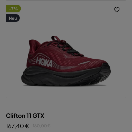
-7%
Neu
Clifton 11 GTX
167,40 €
180,00 €