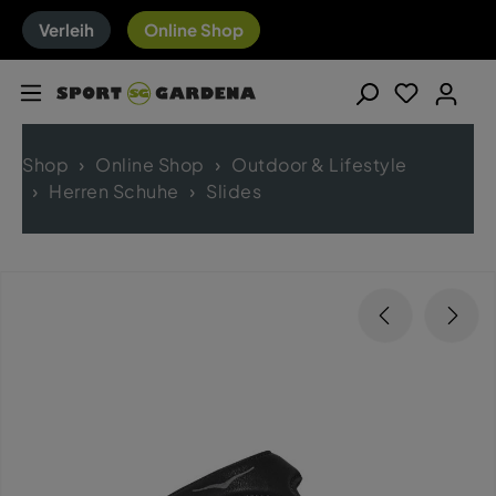
Verleih
Online Shop
Shop
Online Shop
Outdoor & Lifestyle
Herren Schuhe
Slides