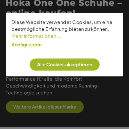
Hoka One One Schuhe –
online kaufen!
Diese Website verwendet Cookies, um eine
bestmögliche Erfahrung bieten zu können.
Hoka steht für maximale Dämpfung, innovative
Mehr Informationen ...
Laufschuhtechnologie und außergewöhnlichen
Tragekomfort. Die Marke kombiniert ultraleichte
Konfigurieren
Materialien, stabile Konstruktionen und eine
dynamische Rocker-Form, die ein besonders
Alle Cookies akzeptieren
effizientes Abrollen ermöglicht. Ob Trailrunning,
Straße oder Alltag – Hoka bietet zuverlässige
Performance für alle, die Komfort,
Geschwindigkeit und moderne Running-
Technologie suchen.
Weitere Artikel dieser Marke