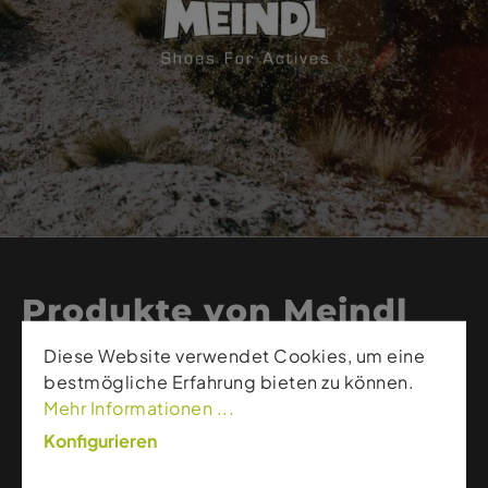
Produkte von Meindl
Diese Website verwendet Cookies, um eine
Meindl steht für traditionelle
bestmögliche Erfahrung bieten zu können.
Schuhhandwerkskunst, höchste Qualität und
Mehr Informationen ...
robuste Outdoor-Performance. Die bayerische
Konfigurieren
Marke entwickelt Wander- und Bergschuhe, die
Stabilität, Komfort und Langlebigkeit perfekt