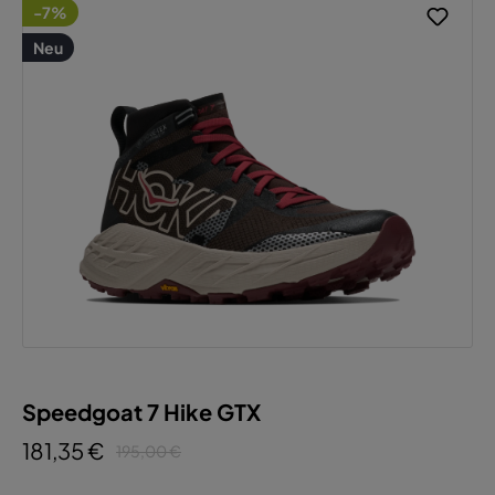
-7%
Neu
Speedgoat 7 Hike GTX
181,35 €
195,00 €