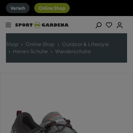
Verleih
Online Shop
Shop
Online Shop
Outdoor & Lifestyle
Herren Schuhe
Wanderschuhe