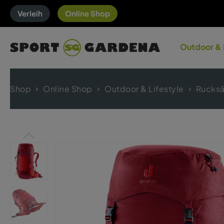
Verleih
Online Shop
Outdoor & 
Shop
Online Shop
Outdoor & Lifestyle
Rucksä