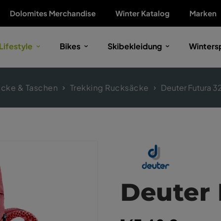
Dolomites Merchandise
Winter Katalog
Marken
Lifestyle
Bikes
Skibekleidung
Winters
cke & Taschen
Trekking Rucksäcke
Deuter Futura 3
Deuter 