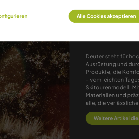
nfigurieren
Alle Cookies akzeptieren
Produkte
Deuter steht für ho
Ausrüstung und durc
Produkte, die Komfo
– vom leichten Tag
Skitourenmodell. Mi
Materialien und präz
alle, die verlässlic
Weitere Artikel di