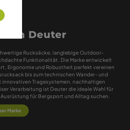
 von Deuter
chwertige Rucksäcke, langlebige Outdoor-
hdachte Funktionalität. Die Marke entwickelt
rt, Ergonomie und Robustheit perfekt vereinen
esrucksack bis zum technischen Wander- und
t innovativen Tragesystemen, nachhaltigen
iser Verarbeitung ist Deuter die ideale Wahl für
he Ausrüstung für Bergsport und Alltag suchen.
eser Marke