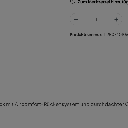
Zum Merkzettel hinzufü
Produktnummer:
T128074010
n
ksack mit Aircomfort-Rückensystem und durchdachter 