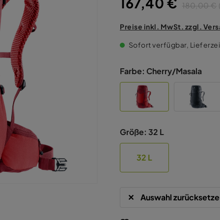
167,40 €
180,00 €
Preise inkl. MwSt. zzgl. Ve
Sofort verfügbar, Lieferzei
Farbe:
Cherry/Masala
Größe:
32 L
32 L
Auswahl zurücksetze