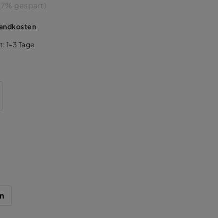
(7% gespart)
rsandkosten
t: 1-3 Tage
n