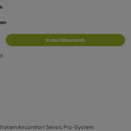
n
gen
In den Warenkorb
08
lüftetem Aircomfort Sensic Pro-System.