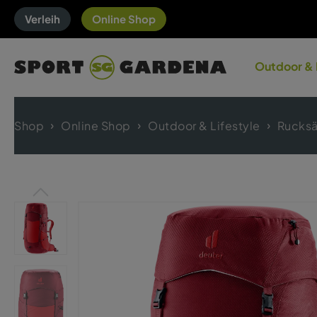
Verleih
Online Shop
Outdoor & 
Shop
Online Shop
Outdoor & Lifestyle
Rucksä