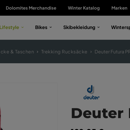
Dolomites Merchandise
Winter Katalog
Marken
Lifestyle
Bikes
Skibekleidung
Winters
cke & Taschen
Trekking Rucksäcke
Deuter Futura P
Deuter 