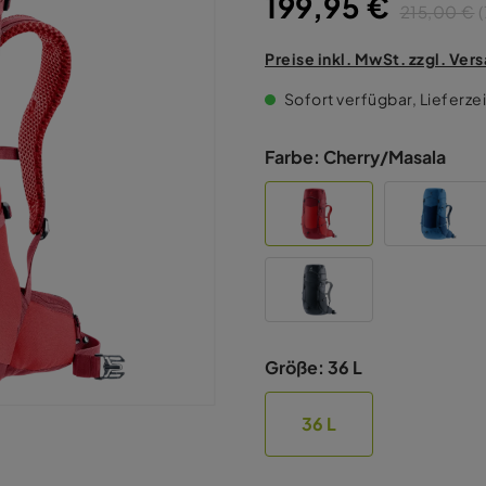
199,95 €
215,00 €
(
Preise inkl. MwSt. zzgl. Ve
Sofort verfügbar, Lieferzei
Farbe:
Cherry/Masala
Größe:
36 L
36 L