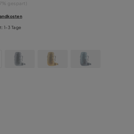
7% gespart)
rsandkosten
t: 1-3 Tage