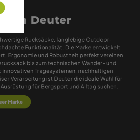
 von Deuter
chwertige Rucksäcke, langlebige Outdoor-
hdachte Funktionalität. Die Marke entwickelt
rt, Ergonomie und Robustheit perfekt vereinen
esrucksack bis zum technischen Wander- und
t innovativen Tragesystemen, nachhaltigen
iser Verarbeitung ist Deuter die ideale Wahl für
he Ausrüstung für Bergsport und Alltag suchen.
eser Marke