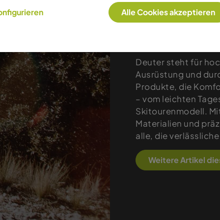
nfigurieren
Alle Cookies akzeptieren
Produkte
Deuter steht für ho
Ausrüstung und durc
Produkte, die Komfo
– vom leichten Tag
Skitourenmodell. Mi
Materialien und präz
alle, die verlässlic
Weitere Artikel di