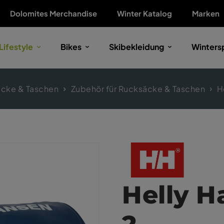
Dolomites Merchandise
Winter Katalog
Marken
Lifestyle
Bikes
Skibekleidung
Winters
cke & Taschen
Zubehör für Rucksäcke & Taschen
H
Helly 
2