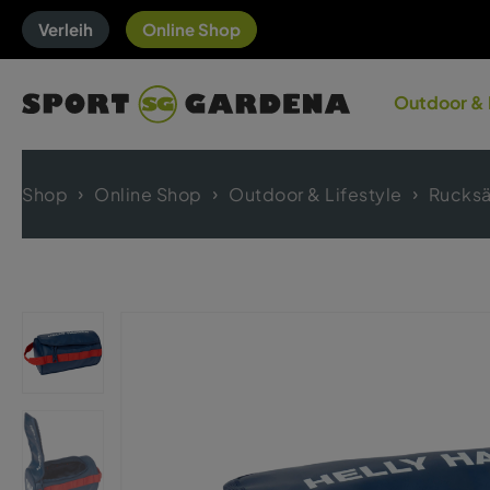
Verleih
Online Shop
Outdoor & 
Shop
Online Shop
Outdoor & Lifestyle
Rucksä