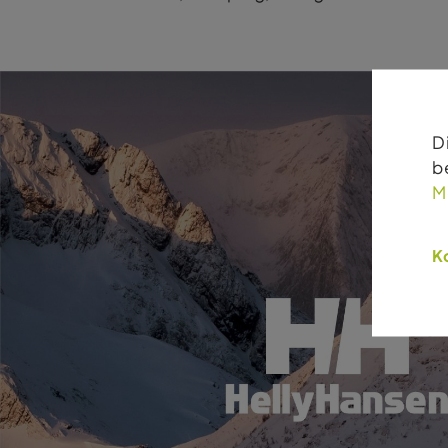
D
b
M
Ko