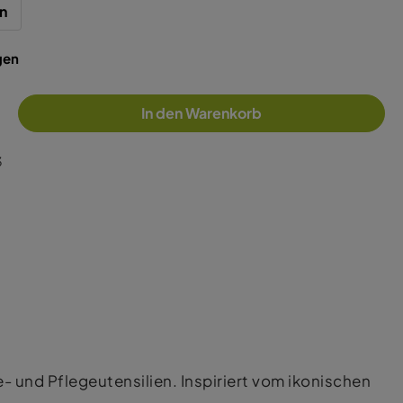
n
gen
In den Warenkorb
3
 und Pflegeutensilien. Inspiriert vom ikonischen