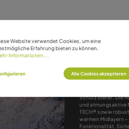
iese Website verwendet Cookies, um eine
estmögliche Erfahrung bieten zu können.
ehr Informationen ...
Produkte
nfigurieren
Alle Cookies akzeptieren
Helly Hansen steht 
die selbst unter ex
Schutz bietet. Die 
und atmungsaktive 
TECH® sowie robuste
warmen Midlayern – H
Funktionalität, Sic