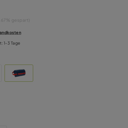
.67% gespart)
rsandkosten
t: 1-3 Tage