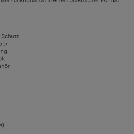
male Funktionalität in einem praktischen Format.
n Schutz
oor
ung
ok
ehör
ng