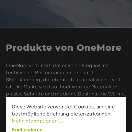
Produkte von OneMore
OneMore verbindet italienische Eleganz mit
technischer Performance und schafft
Skibekleidung, die ebenso funktional wie stilvoll
ist. Die Marke setzt auf hochwertige Materialien,
präzise Schnitte und moderne Designs, die Wärme,
Bewegungsfreiheit und Komfort auf der Piste
Diese Website verwendet Cookies, um eine
garantieren. Jacken, Midlayer und Hosen von
bestmögliche Erfahrung bieten zu können.
OneMore richten sich an Wintersportler, die Wert
Mehr Informationen ...
auf modische Details, luxuriöse Verarbeitung und
zuverlässige Performance legen.
Konfigurieren