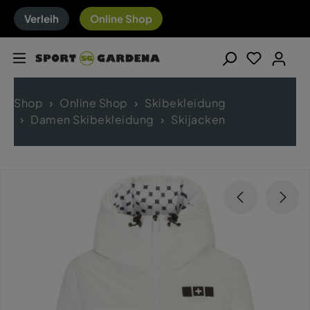
Verleih
Online Shop
Shop
Online Shop
Skibekleidung
Damen Skibekleidung
Skijacken