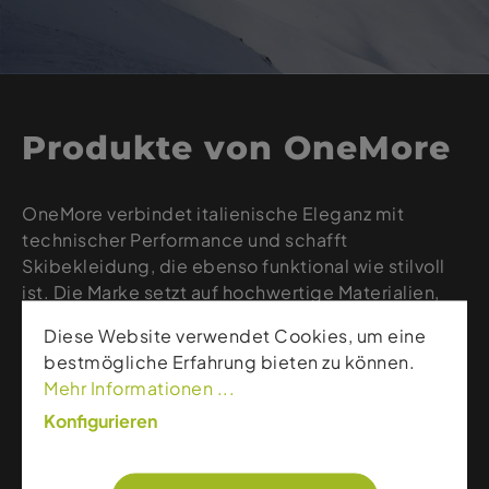
Produkte von OneMore
OneMore verbindet italienische Eleganz mit
technischer Performance und schafft
Skibekleidung, die ebenso funktional wie stilvoll
ist. Die Marke setzt auf hochwertige Materialien,
präzise Schnitte und moderne Designs, die Wärme,
Diese Website verwendet Cookies, um eine
Bewegungsfreiheit und Komfort auf der Piste
bestmögliche Erfahrung bieten zu können.
garantieren. Jacken, Midlayer und Hosen von
Mehr Informationen ...
OneMore richten sich an Wintersportler, die Wert
Konfigurieren
auf modische Details, luxuriöse Verarbeitung und
zuverlässige Performance legen.