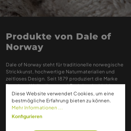
Produkte von Dale of
Norway
Dale of Norway steht für traditionelle norwegische
Strickkunst, hochwertige Naturmaterialien und
zeitloses Design. Seit 1879 produziert die Marke
Premium-Wollpullover und Funktionsbekleidung,
die Wärme, Komfort und außergewöhnliche
Diese Website verwendet Cookies, um eine
Haltbarkeit bieten. Mit authentischen Mustern,
bestmögliche Erfahrung bieten zu können.
moderner Verarbeitung und reiner norwegischer
Mehr Informationen ...
Wolle verkörpert Dale of Norway echte Qualität für
Konfigurieren
alle, die stilvolle und langlebige Winterbekleidung
schätzen.