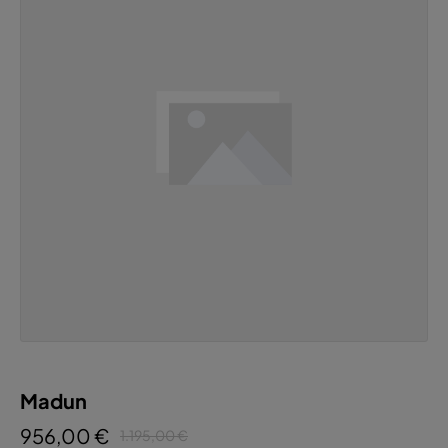
Madun
956,00 €
1.195,00 €