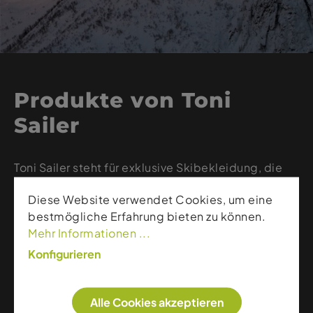
Produkte von Toni
Sailer
Toni Sailer steht für exklusive Skibekleidung, die
Eleganz, technische Performance und
Diese Website verwendet Cookies, um eine
hochwertige Materialien in einzigartiger Weise
bestmögliche Erfahrung bieten zu können.
verbindet. Die Kollektionen zeichnen sich durch
Mehr Informationen ...
präzise Schnitte, luxuriöse Stoffe und raffinierte
Details aus, die Wärme, Bewegungsfreiheit und Stil
Konfigurieren
perfekt kombinieren. Ob sportive Skijacken, edle
Midlayer oder figurbetonte Hosen – Toni Sailer
Alle Cookies akzeptieren
richtet sich an anspruchsvolle Wintersportler, die