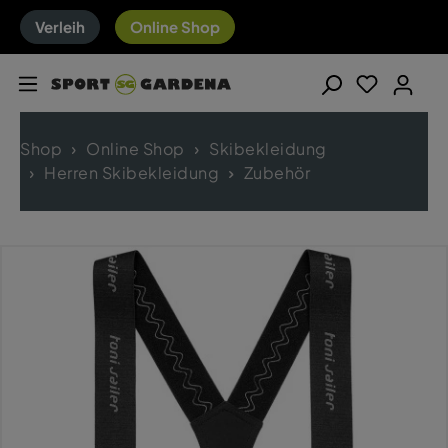
Verleih
Online Shop
Shop
Online Shop
Skibekleidung
Herren Skibekleidung
Zubehör