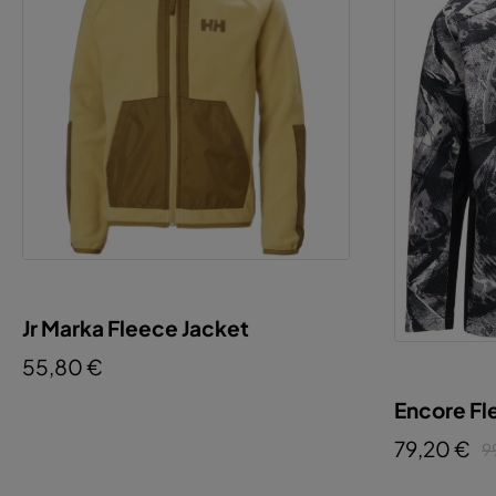
Jr Marka Fleece Jacket
55,80 €
Encore Fl
79,20 €
9