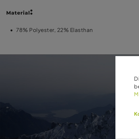
:
Material
78% Polyester, 22% Elasthan
D
b
M
Ko