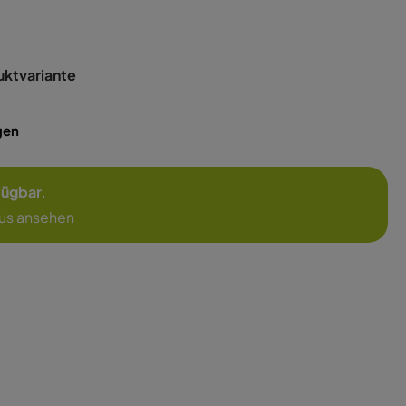
uktvariante
gen
rfügbar.
jus ansehen