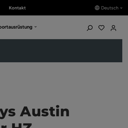
Kontakt
Deutsch
portausrüstung
ys Austin
r HZ