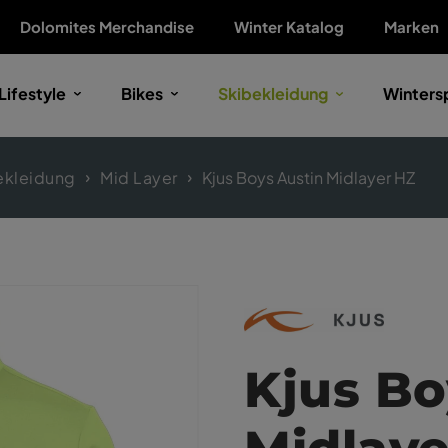
Dolomites Merchandise
Winter Katalog
Marken
Lifestyle
Bikes
Skibekleidung
Winters
ekleidung
Mid Layer
Kjus Boys Austin Midlayer HZ
Kjus Bo
Midlaye