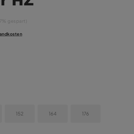
7% gespart)
rsandkosten
152
164
176