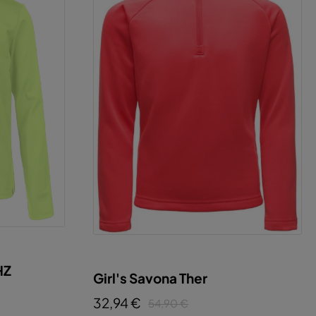
HZ
Girl's Savona Ther
32,94 €
54,90 €