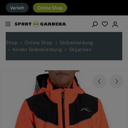
Verleih
Online Shop
Shop
Online Shop
Skibekleidung
Kinder Skibekleidung
Skijacken