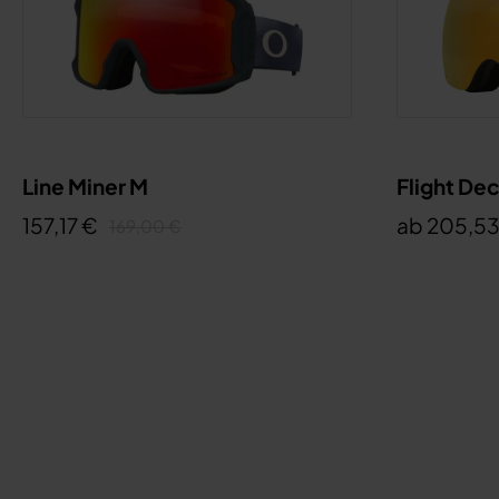
Line Miner M
Flight De
157,17 €
ab 205,53
169,00 €