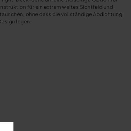
struktion für ein extrem weites Sichtfeld und
stauschen, ohne dass die vollständige Abdichtung
 Design legen.