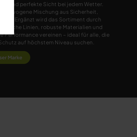
ste und perfekte Sicht bei jedem Wetter.
ausgewogene Mischung aus Sicherheit,
mfort. Ergänzt wird das Sortiment durch
portliche Linien, robuste Materialien und
e Performance vereinen – ideal für alle, die
 Schutz auf höchstem Niveau suchen.
eser Marke