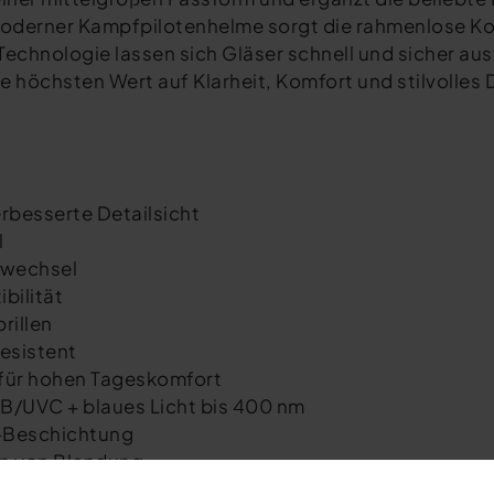
 moderner Kampfpilotenhelme sorgt die rahmenlose Kon
Technologie lassen sich Gläser schnell und sicher au
die höchsten Wert auf Klarheit, Komfort und stilvolles
rbesserte Detailsicht
l
swechsel
bilität
rillen
esistent
 für hohen Tageskomfort
B/UVC + blaues Licht bis 400 nm
g-Beschichtung
on von Blendung