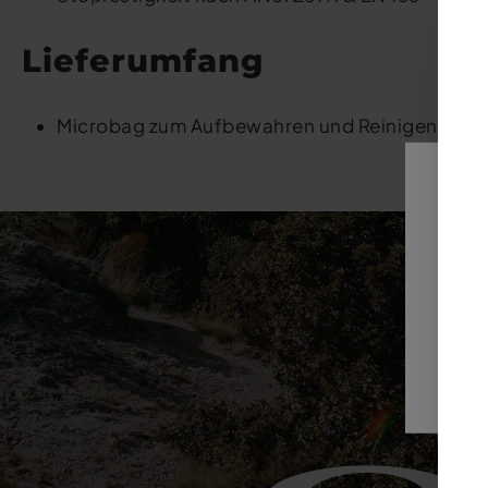
Lieferumfang
Microbag zum Aufbewahren und Reinigen der G
D
b
M
Ko