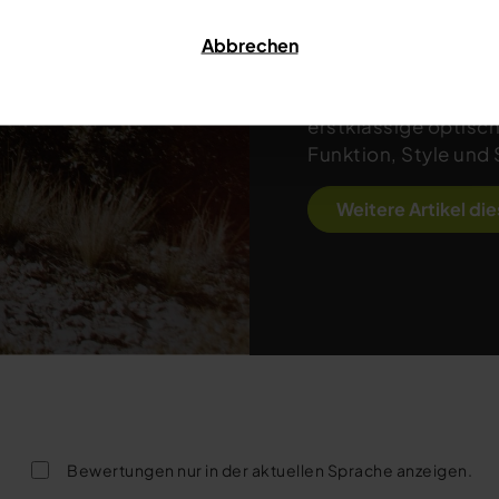
für maximale Kontra
Helme bieten eine 
Abbrechen
Leichtigkeit und Ko
Sonnenbrillen, die s
erstklassige optisch
Funktion, Style und
Weitere Artikel di
Bewertungen nur in der aktuellen Sprache anzeigen.