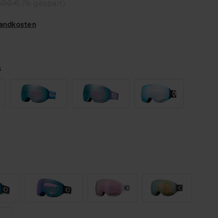
,00 €
(% gespart)
rsandkosten
s