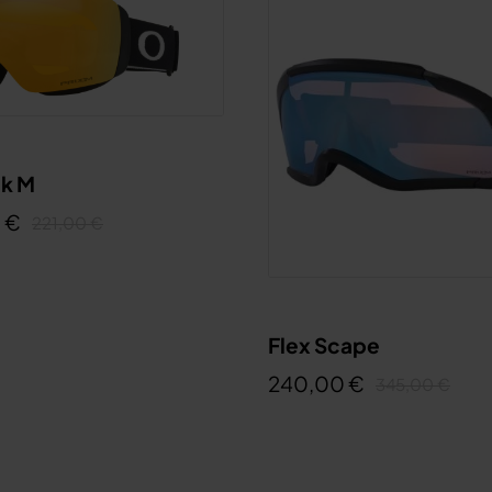
ck M
 €
221,00 €
Flex Scape
240,00 €
345,00 €