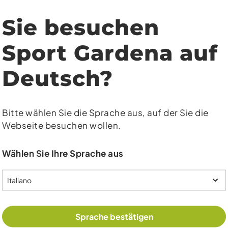
Sie besuchen
Sport Gardena auf
läser
Deutsch?
iese Website verwendet Cookies, um eine
Bitte wählen Sie die Sprache aus, auf der Sie die
estmögliche Erfahrung bieten zu können.
Webseite besuchen wollen.
ehr Informationen ...
Wählen Sie Ihre Sprache aus
Produkte
nfigurieren
Alle Cookies akzeptieren
Oakley zählt zu den
kombiniert technisc
Sprache bestätigen
Skimasken überzeug