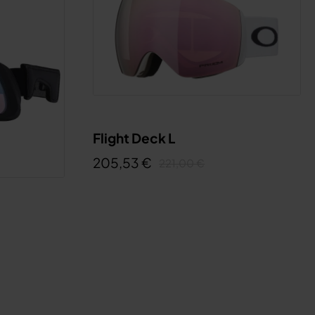
Flight Deck L
205,53 €
221,00 €