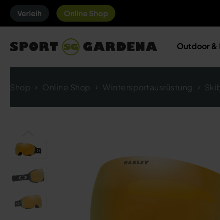
Verleih
Online Shop
Outdoor & 
Shop
Online Shop
Wintersportausrüstung
Skib