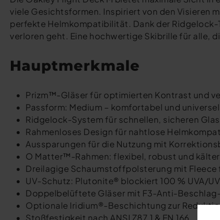
viele Gesichtsformen. Inspiriert von den Visieren
perfekte Helmkompatibilität. Dank der Ridgelock-
verloren geht. Eine hochwertige Skibrille für alle, 
Hauptmerkmale
Prizm™-Gläser für optimierten Kontrast und ve
Passform: Medium – komfortabel und universel
Ridgelock-System für schnellen, sicheren Gla
Rahmenloses Design für nahtlose Helmkompati
Aussparungen für die Nutzung mit Korrektionsb
O Matter™-Rahmen: flexibel, robust und kälter
Dreilagige Schaumstoffpolsterung mit Fleece
UV-Schutz: Plutonite® blockiert 100 % UVA/UV
Doppelbelüftete Gläser mit F3-Anti-Beschla
Optionale Iridium®-Beschichtung zur Redukti
Stoßfestigkeit nach ANSI Z87.1 & EN 166