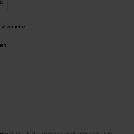
uktvariante
gen
Flight-Deck-Serie um eine vielseitige Option für