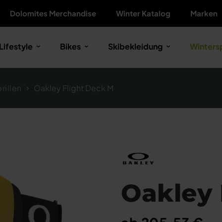
Dolomites Merchandise
Winter Katalog
Marken
Lifestyle
Bikes
Skibekleidung
Winters
rillen
Oakley Flight Deck M
Oakley 