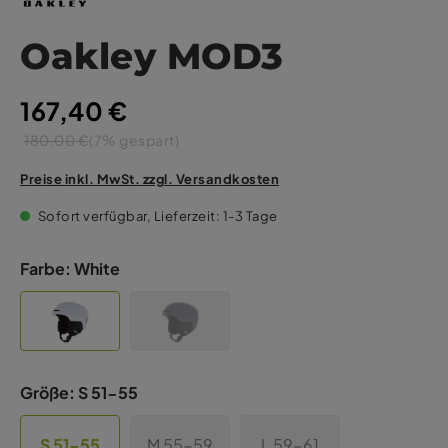
Oakley MOD3
167,40 €
180,00 €
(7% gespart)
Preise inkl. MwSt. zzgl. Versandkosten
Sofort verfügbar, Lieferzeit: 1-3 Tage
Farbe:
White
Größe:
S 51-55
S 51-55
M 55-59
L 59-61