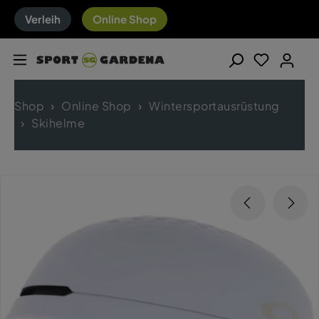
Verleih
Online Shop
Shop
Online Shop
Wintersportausrüstung
Skihelme