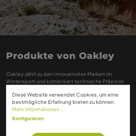
Produkte von Oakley
Oakley zählt zu den innovativsten Marken im
Wintersport und kombiniert technische Präzision
mit markantem Design. Die Skimasken
Diese Website verwendet Cookies, um eine
überzeugen mit hochwertiger Prizm™-
bestmögliche Erfahrung bieten zu können.
Glastechnologie für maximale Kontraste und
Mehr Informationen ...
perfekte Sicht bei jedem Wetter. Helme bieten
eine ausgewogene Mischung aus Sicherheit,
Konfigurieren
Leichtigkeit und Komfort. Ergänzt wird das
Sortiment durch Sonnenbrillen, die sportliche