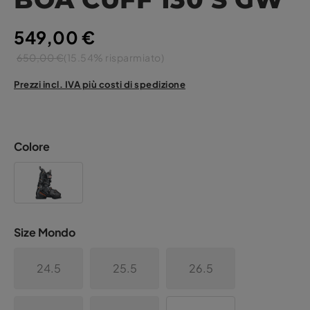
549,00 €
650,00 €
(15.54% risparmiato)
Prezzi incl. IVA più costi di spedizione
Colore
Size Mondo
24.5
25.5
26.5