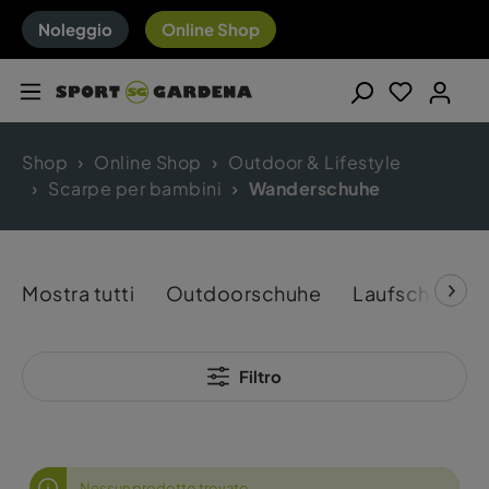
Noleggio
Online Shop
Shop
Online Shop
Outdoor & Lifestyle
Scarpe per bambini
Wanderschuhe
Mostra tutti
Outdoorschuhe
Laufschuhe
Filtro
Nessun prodotto trovato.