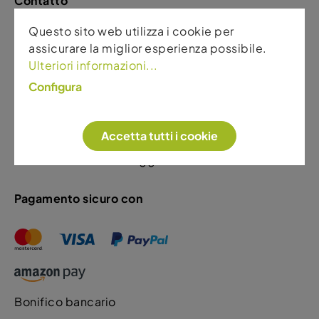
Contatto
Sport Gardena
Questo sito web utilizza i cookie per
Via Rezia. 110
assicurare la miglior esperienza possibile.
39046 Ortisei
Ulteriori informazioni...
Configura
+39 0471 796522 Shop & Generale
+39 349 5623405 Noleggio & Vendita Bike
Accetta tutti i cookie
Modulo contatto Online Shop
Modulo contatto Noleggio & Generale
Pagamento sicuro con
Bonifico bancario