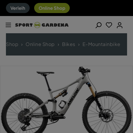
Verleih
Online Shop
Shop
Online Shop
Bikes
E-Mountainbike