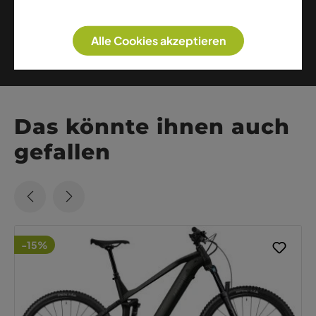
Kontrolle und ein neues E-Bike-Erlebnis.
Weitere Artikel dieser Marke
Alle Cookies akzeptieren
Das könnte ihnen auch
gefallen
-15%