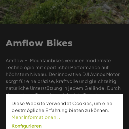
Amflow Bikes
Amflow E-Mountainbikes vereinen modernste
Technologie mit sportlicher Performance auf
höchstem Niveau. Der innovative DJI Avinox Motor
sorgt für eine präzise, kraftvolle und gleichzeitig
natürliche Unterstützung in jedem Gelände. Durch
das geringe Gewicht und die intelligente
Abstimmung sind Amflow Bikes perfekt für
Diese Website verwendet Cookies, um eine
ambitionierte Fahrer, die Effizienz und Fahrspaß
bestmögliche Erfahrung bieten zu können.
kombinieren möchten. Ob lange Anstiege oder
Mehr Informationen ...
anspruchsvolle Trails – Amflow steht für Dynamik,
Konfigurieren