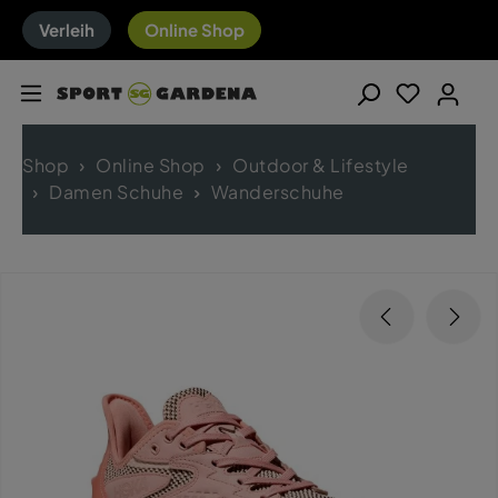
Verleih
Online Shop
Shop
Online Shop
Outdoor & Lifestyle
Damen Schuhe
Wanderschuhe