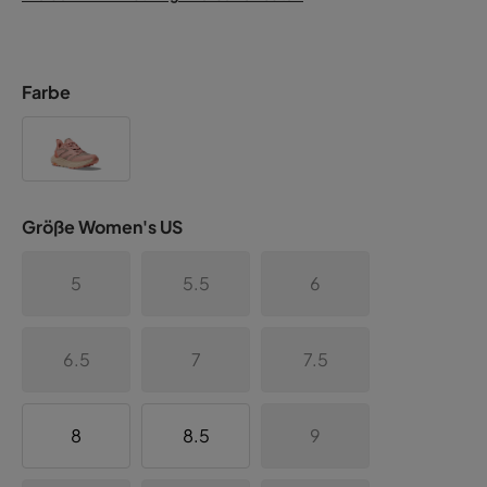
Farbe
Größe Women's US
5
5.5
6
6.5
7
7.5
8
8.5
9