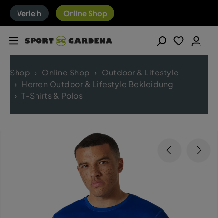
Verleih
Online Shop
Shop
Online Shop
Outdoor & Lifestyle
Herren Outdoor & Lifestyle Bekleidung
T-Shirts & Polos