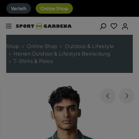
Verleih
Online Shop
Shop
Online Shop
Outdoor & Lifestyle
Herren Outdoor & Lifestyle Bekleidung
T-Shirts & Polos