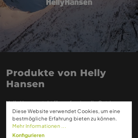
Produkte von Helly
Hansen
Helly Hansen steht für professionelle Outdoor-
und Skibekleidung, die selbst unter extremen
Diese Website verwendet Cookies, um eine
Wetterbedingungen zuverlässigen Schutz bietet.
bestmögliche Erfahrung bieten zu können.
Die norwegische Marke kombiniert wasserdichte
Mehr Informationen ...
und atmungsaktive Materialien, moderne
Konfigurieren