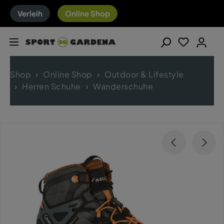
Verleih
Online Shop
Shop
Online Shop
Outdoor & Lifestyle
Herren Schuhe
Wanderschuhe