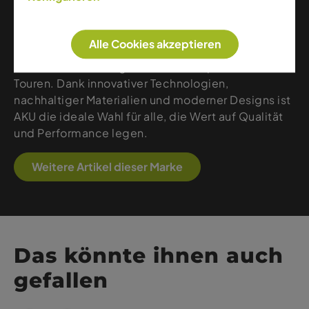
Handwerkskunst, präzise Passform und maximale
Funktionalität. Die Marke entwickelt Outdoor-
Schuhe, die Komfort, Stabilität und Langlebigkeit
Alle Cookies akzeptieren
perfekt vereinen – von leichten Wanderschuhen
bis zu robusten Bergstiefeln für anspruchsvolle
Touren. Dank innovativer Technologien,
nachhaltiger Materialien und moderner Designs ist
AKU die ideale Wahl für alle, die Wert auf Qualität
und Performance legen.
Weitere Artikel dieser Marke
Das könnte ihnen auch
gefallen