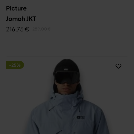
Picture
Jomoh JKT
216,75 €
289,00 €
-25%