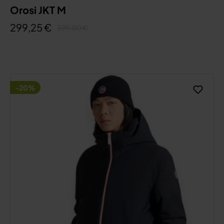
Orosi JKT M
299,25 €
399,00 €
-20%