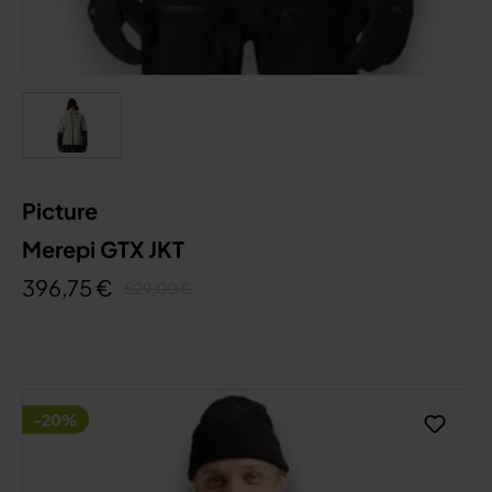
Picture
Merepi GTX JKT
396,75 €
529,00 €
-20%