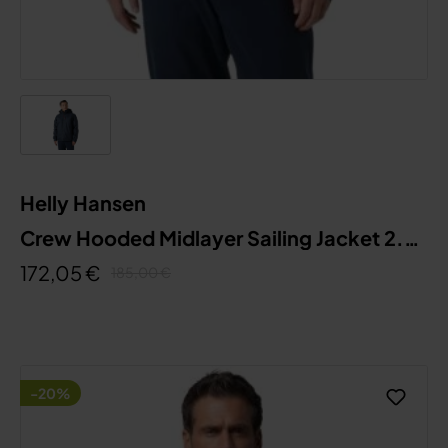
Helly Hansen
Crew Hooded Midlayer Sailing Jacket 2.0
M
172,05 €
185,00 €
-20%