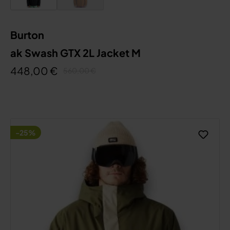
Burton
ak Swash GTX 2L Jacket M
448,00 €
560,00 €
-25%