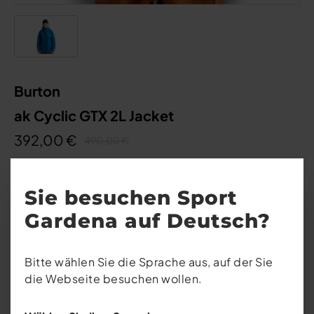
Burton
ak Cyclic GTX 2L Jacket
392,00 €
490,00 €
Sie besuchen Sport
Gardena auf Deutsch?
-20%
Diese Website verwendet Cookies, um eine
Bitte wählen Sie die Sprache aus, auf der Sie
bestmögliche Erfahrung bieten zu können.
die Webseite besuchen wollen.
Mehr Informationen ...
Konfigurieren