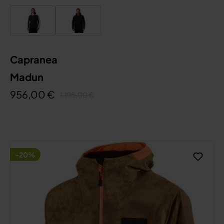
Capranea
Madun
956,00 €
1.195,00 €
-20%