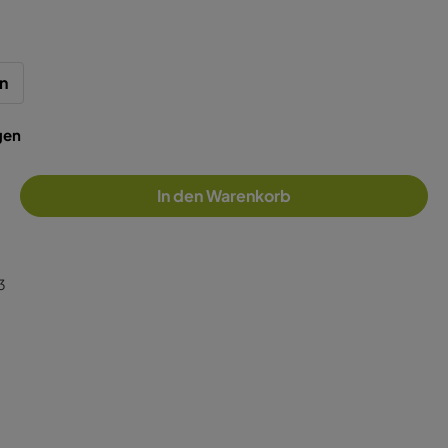
n
gen
In den Warenkorb
3