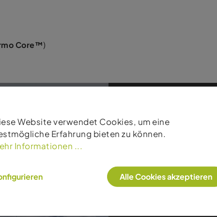
ermo Core™
)
iese Website verwendet Cookies, um eine
estmögliche Erfahrung bieten zu können.
ehr Informationen ...
Produkte
nfigurieren
Alle Cookies akzeptieren
KJUS steht für hoch
Technologien und un
kombiniert innovativ