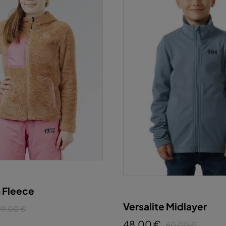
h Fleece
Versalite Midlayer
09,00 €
48,00 €
60,00 €