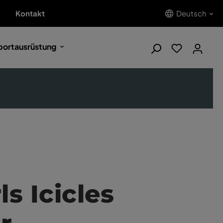
Kontakt
Deutsch
portausrüstung
ls Icicles
r