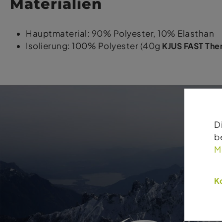
Materialien
Hauptmaterial: 90% Polyester, 10% Elasthan
Isolierung: 100% Polyester (40g
KJUS FAST Th
D
b
M
Ko