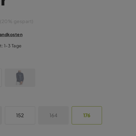
(20% gespart)
rsandkosten
t: 1-3 Tage
152
164
176