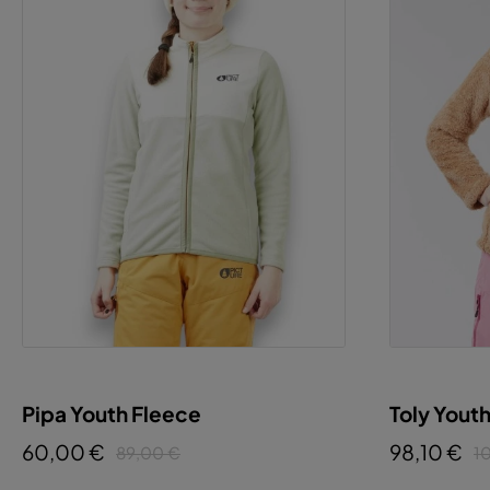
Pipa Youth Fleece
Toly Yout
60,00 €
98,10 €
89,00 €
1