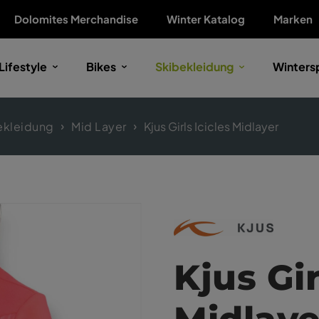
Dolomites Merchandise
Winter Katalog
Marken
Lifestyle
Bikes
Skibekleidung
Winters
ekleidung
Mid Layer
Kjus Girls Icicles Midlayer
Kjus Gir
Midlaye