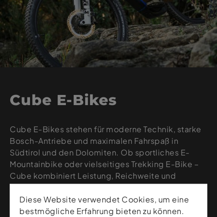
Cube E-Bikes
Cube E-Bikes stehen für moderne Technik, starke
Bosch-Antriebe und maximalen Fahrspaß in
Südtirol und den Dolomiten. Ob sportliches E-
Mountainbike oder vielseitiges Trekking E-Bike –
Cube kombiniert Leistung, Reichweite und
modernes Design für jede Art von Tour.
Bei Sport Gardena findest du eine große Auswahl
Diese Website verwendet Cookies, um eine
an aktuellen Cube E-Bikes für Damen und Herren.
bestmögliche Erfahrung bieten zu können.