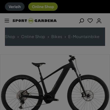
Verleih
Online Shop
Shop
Online Shop
Bikes
E-Mountainbike