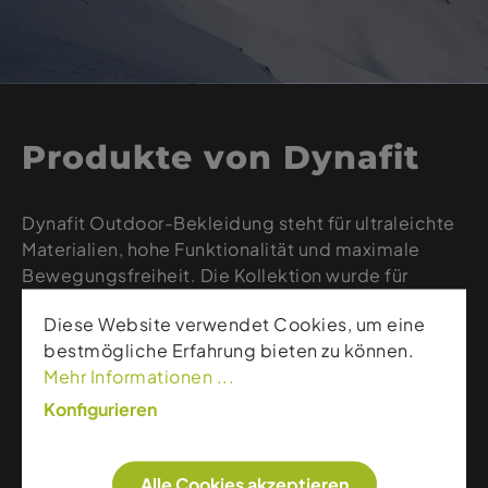
Produkte von Dynafit
Dynafit Outdoor-Bekleidung steht für ultraleichte
Materialien, hohe Funktionalität und maximale
Bewegungsfreiheit. Die Kollektion wurde für
schnelle Bergsportler entwickelt, die Performance
Diese Website verwendet Cookies, um eine
und Effizienz suchen – vom Trail Running bis zum
bestmögliche Erfahrung bieten zu können.
alpinen Hike. Atmungsaktive Stoffe, wetterfeste
Mehr Informationen ...
Konstruktionen und sportliche Schnitte sorgen für
optimalen Komfort bei intensiven Aktivitäten.
Konfigurieren
Dynafit ist die perfekte Wahl für alle, die leicht,
schnell und technisch unterwegs sind.
Alle Cookies akzeptieren