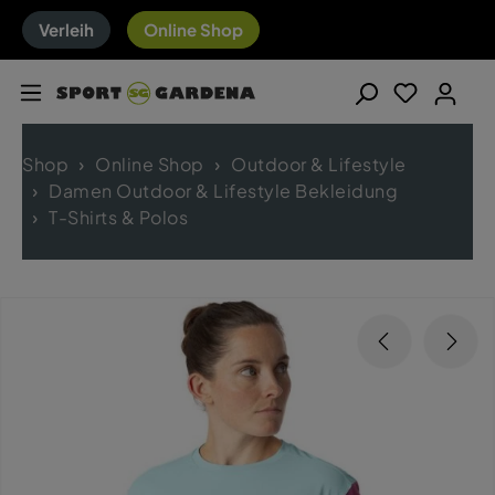
Verleih
Online Shop
Shop
Online Shop
Outdoor & Lifestyle
Damen Outdoor & Lifestyle Bekleidung
T-Shirts & Polos