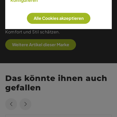
Konfigurieren
Bewegungsfreiheit mit modernem Design – ideal
für Skitouren, Wandern, Running und aktive
Alltagsmomente. Dank hochwertiger Verarbeitung,
Alle Cookies akzeptieren
nachhaltiger Stoffe und klarer Linien bietet Martini
leistungsstarke Kleidung für alle, die Technik,
Komfort und Stil schätzen.
Weitere Artikel dieser Marke
Das könnte ihnen auch
gefallen