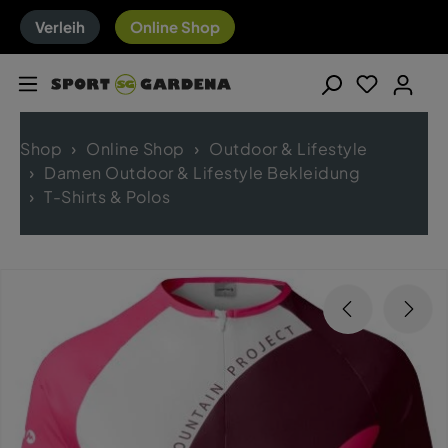
Verleih
Online Shop
Shop
Online Shop
Outdoor & Lifestyle
Damen Outdoor & Lifestyle Bekleidung
T-Shirts & Polos