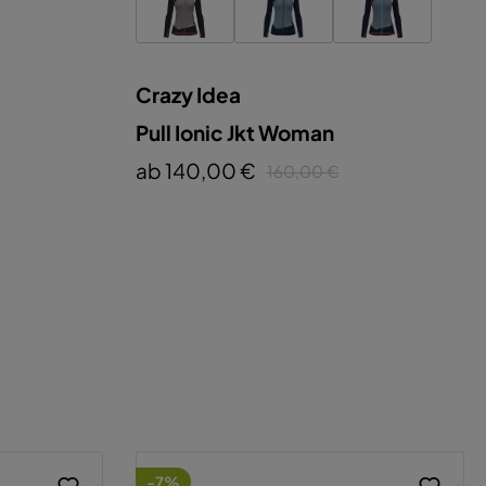
Crazy Idea
Pull Ionic Jkt Woman
ab 140,00 €
160,00 €
-7%