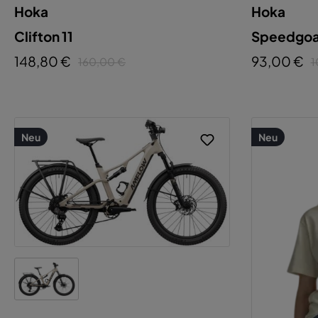
Hoka
Hoka
Clifton 11
Speedgoat
Ko
148,80 €
93,00 €
160,00 €
1
Neu
Neu