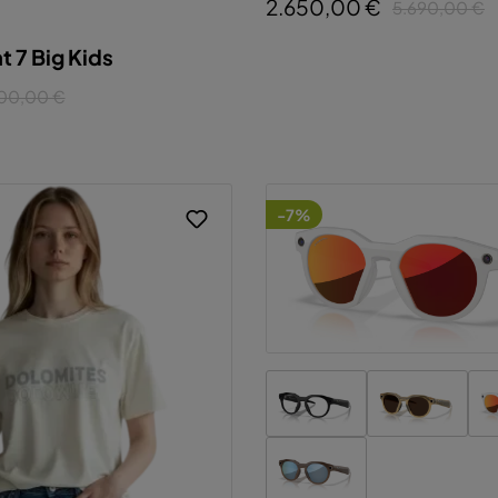
2.650,00 €
5.690,00 €
 7 Big Kids
nfigurieren
Alle Cookies akzeptieren
00,00 €
-7%