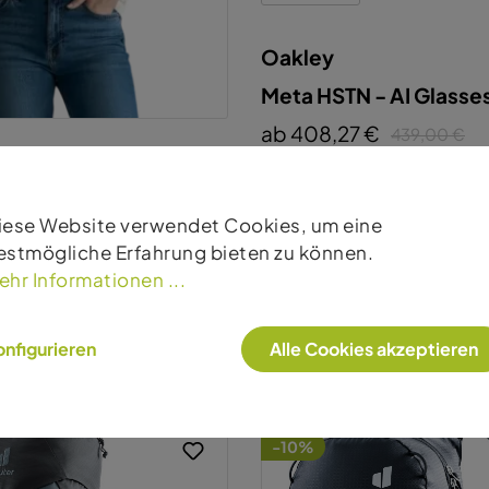
Oakley
Meta HSTN - AI Glasse
ab 408,27 €
439,00 €
s Branded
olomites
-10%