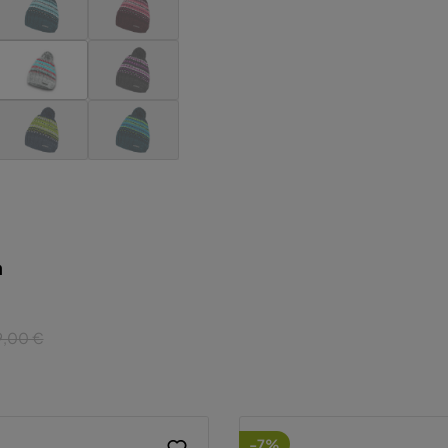
a
9,00 €
-7%