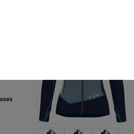
-13%
Neu
asses