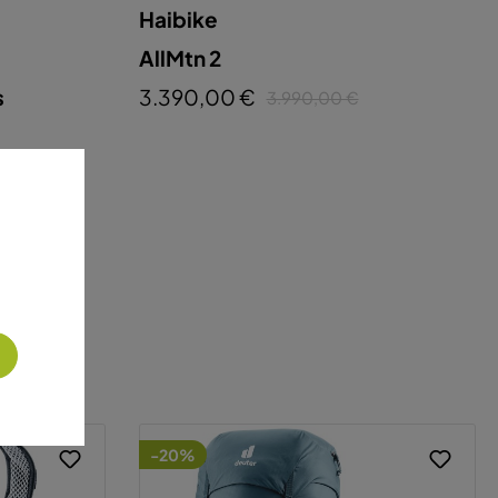
Haibike
AllMtn 2
s
3.390,00 €
3.990,00 €
-20%