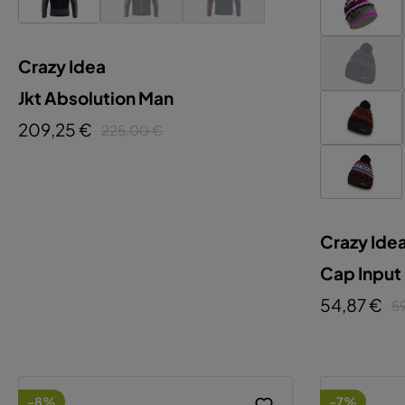
Crazy Idea
Jkt Absolution Man
209,25 €
225,00 €
Crazy Ide
Cap Input
54,87 €
5
-8%
-7%