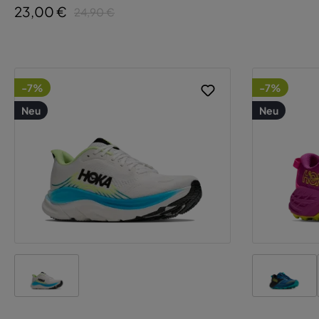
23,00 €
24,90 €
-7%
-7%
Neu
Neu
D
b
M