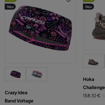
Neu
Neu
Hoka
Challenge
Crazy Idea
158,10 €
1
Band Voltage