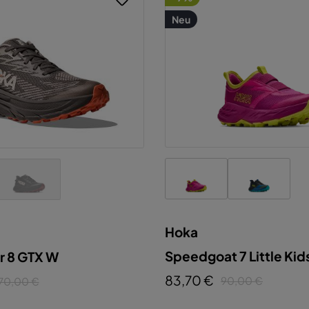
Neu
Hoka
Speedgoat 7 Little Kid
r 8 GTX W
83,70 €
90,00 €
70,00 €