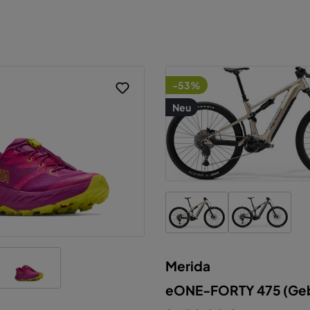
-53%
Neu
Merida
iese Website verwendet Cookies, um eine
estmögliche Erfahrung bieten zu können.
eONE-FORTY 475 (Geb
ehr Informationen ...