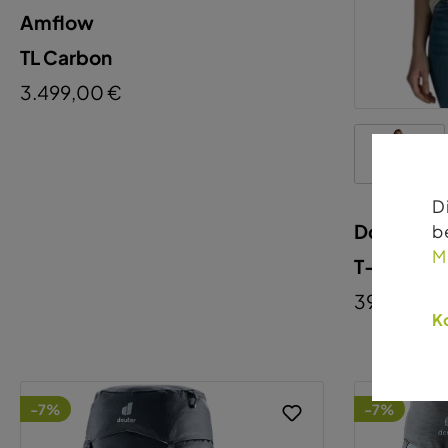
Amflow
TL Carbon
3.499,00 €
Dolomite
T-Shirt D
39,00 €
-7%
-7%