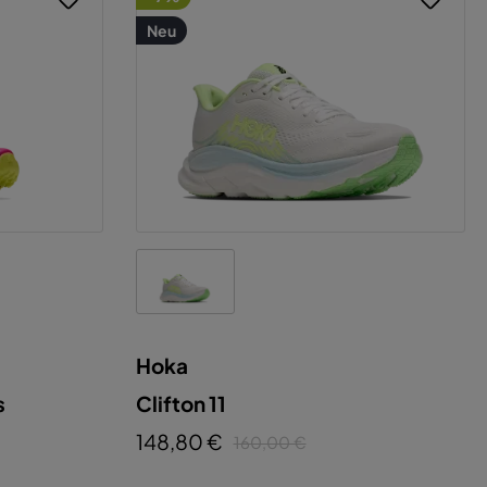
Neu
Hoka
s
Clifton 11
148,80 €
160,00 €