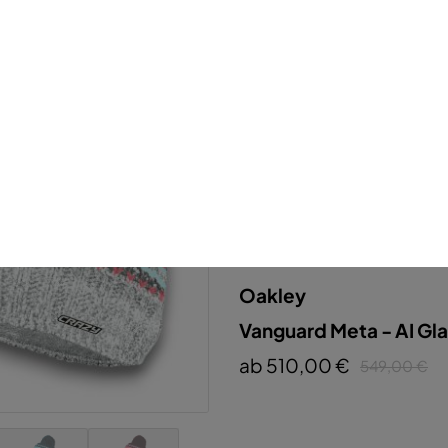
-7%
Neu
Oakley
Vanguard Meta - AI Gl
ab 510,00 €
549,00 €