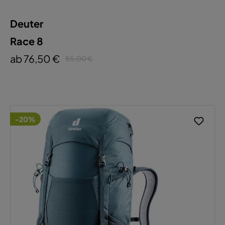
Deuter
Race 8
ab 76,50 €
85,00 €
-20%