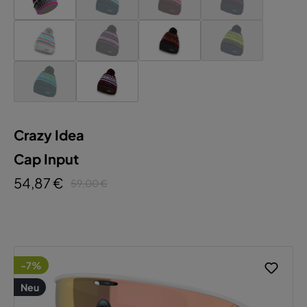
Crazy Idea
Cap Input
54,87 €
59,00 €
-7%
Neu