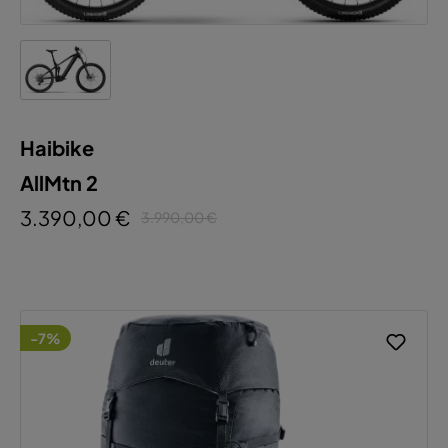
Haibike
AllMtn 2
3.390,00 €
3.990,00 €
-7%