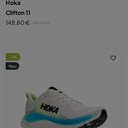
Hoka
Clifton 11
148,80 €
160,00 €
-7%
Neu