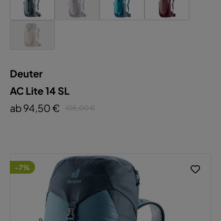
Deuter
AC Lite 14 SL
ab 94,50 €
105,00 €
-7%