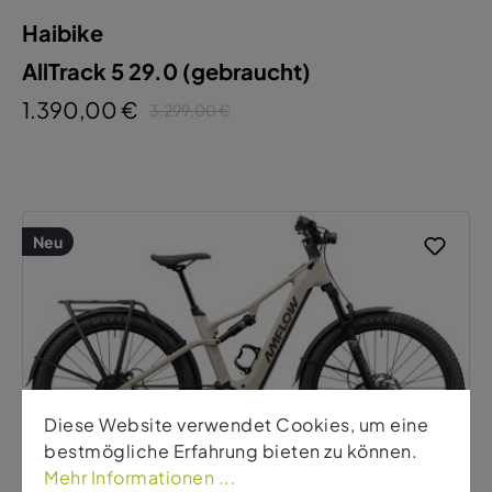
Haibike
AllTrack 5 29.0 (gebraucht)
1.390,00 €
3.299,00 €
Neu