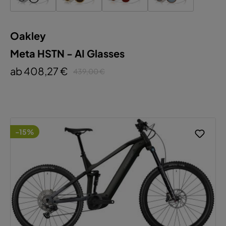
Oakley
Meta HSTN - AI Glasses
ab 408,27 €
439,00 €
-15%