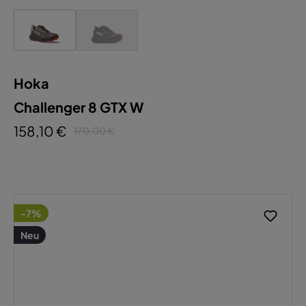
Hoka
Challenger 8 GTX W
158,10 €
170,00 €
-7%
Neu