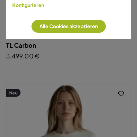
Amflow
TL Carbon
3.499,00 €
Neu