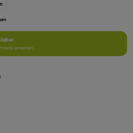
n
gen
rfügbar.
rtovox ansehen
1