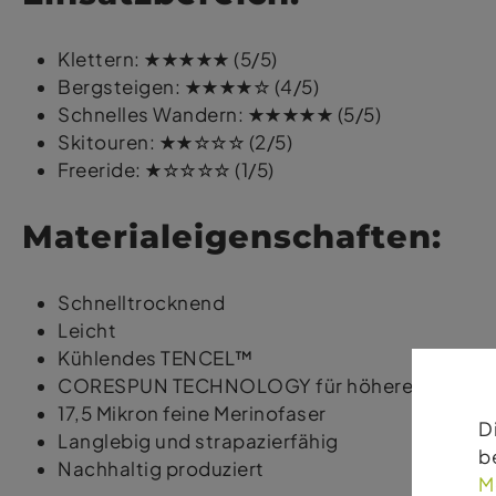
Klettern: ★★★★★ (5/5)
Bergsteigen: ★★★★☆ (4/5)
Schnelles Wandern: ★★★★★ (5/5)
Skitouren: ★★☆☆☆ (2/5)
Freeride: ★☆☆☆☆ (1/5)
Materialeigenschaften:
Schnelltrocknend
Leicht
Kühlendes TENCEL™
CORESPUN TECHNOLOGY für höhere Stabilitä
17,5 Mikron feine Merinofaser
D
Langlebig und strapazierfähig
b
Nachhaltig produziert
M