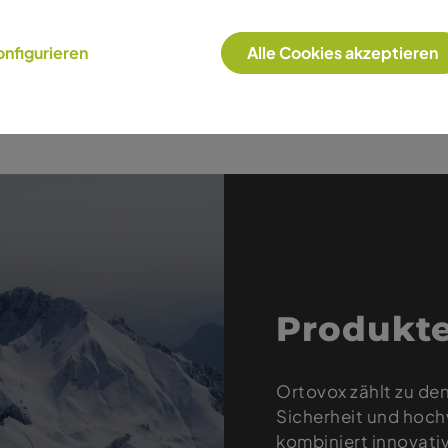
nfigurieren
Alle Cookies akzeptieren
NCEL™) + 15% Polyamid
Produkte
Ortovox zählt zu de
Sicherheit und hoch
kombiniert innovati