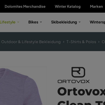
Dolomites Merchandise
Winter Katalog
Marken
Lifestyle
Bikes
Skibekleidung
Winters
Outdoor & Lifestyle Bekleidung
T-Shirts & Polos
O
Ortovox
Clean 