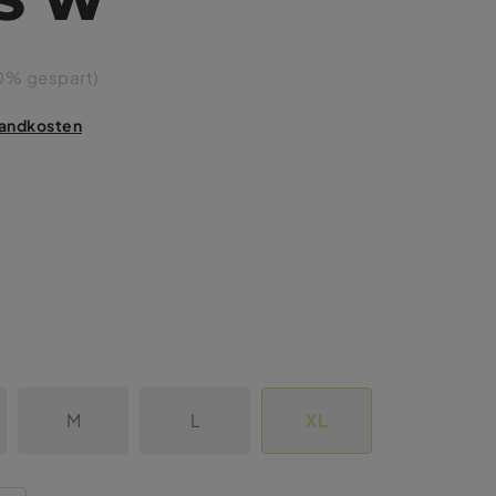
0% gespart)
rsandkosten
M
L
XL