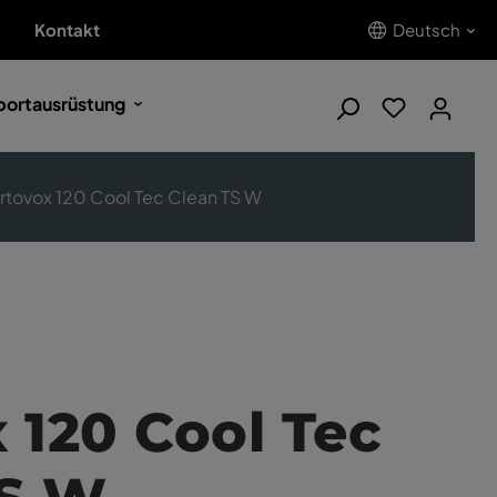
Kontakt
Deutsch
portausrüstung
rtovox 120 Cool Tec Clean TS W
 120 Cool Tec
TS W