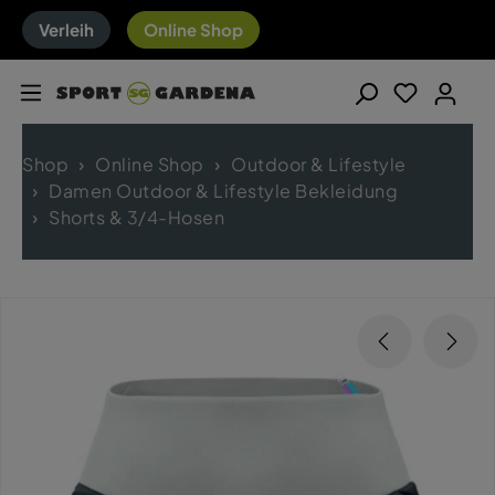
Verleih
Online Shop
Shop
Online Shop
Outdoor & Lifestyle
Damen Outdoor & Lifestyle Bekleidung
Shorts & 3/4-Hosen