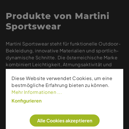
Produkte von Martini
Sportswear
Martini Sportswear steht für funktionelle Outdoor-
Bekleidung, innovative Materialien und sportlich-
dynamische Schnitte. Die österreichische Marke
kombiniert Leichtigkeit, Atmungsaktivität und
Bewegungsfreiheit mit modernem Design – ideal
Diese Website verwendet Cookies, um eine
für Skitouren, Wandern, Running und aktive
bestmögliche Erfahrung bieten zu können.
Alltagsmomente. Dank hochwertiger Verarbeitung,
Mehr Informationen ...
nachhaltiger Stoffe und klarer Linien bietet Martini
leistungsstarke Kleidung für alle, die Technik,
Konfigurieren
Komfort und Stil schätzen.
Weitere Artikel dieser Marke
Alle Cookies akzeptieren